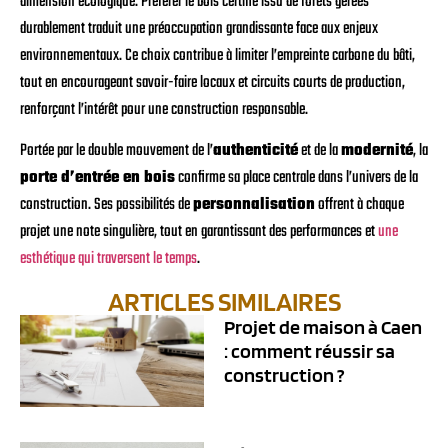
dimension écologique. Préférer le bois certifié issu de forêts gérées
durablement traduit une préoccupation grandissante face aux enjeux
environnementaux. Ce choix contribue à limiter l’empreinte carbone du bâti,
tout en encourageant savoir-faire locaux et circuits courts de production,
renforçant l’intérêt pour une construction responsable.
Portée par le double mouvement de l’
authenticité
et de la
modernité
, la
porte d’entrée en bois
confirme sa place centrale dans l’univers de la
construction. Ses possibilités de
personnalisation
offrent à chaque
projet une note singulière, tout en garantissant des performances et
une
esthétique qui traversent le temps
.
ARTICLES SIMILAIRES
Projet de maison à Caen
: comment réussir sa
construction ?