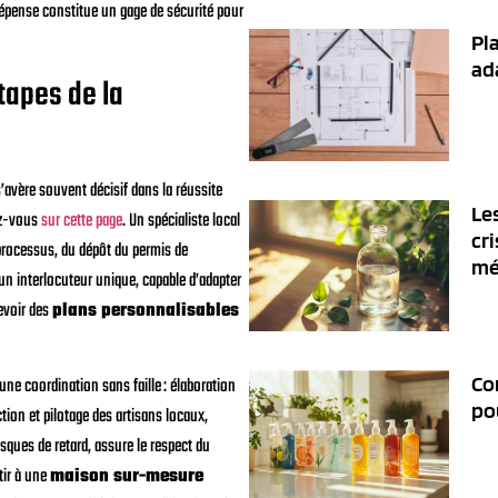
 dépense constitue un gage de sécurité pour
Pl
ada
apes de la
avère souvent décisif dans la réussite
Le
ez-vous
sur cette page
. Un spécialiste local
cri
processus, du dépôt du permis de
mé
 un interlocuteur unique, capable d’adapter
evoir des
plans personnalisables
Co
e coordination sans faille : élaboration
po
tion et pilotage des artisans locaux,
sques de retard, assure le respect du
tir à une
maison sur-mesure