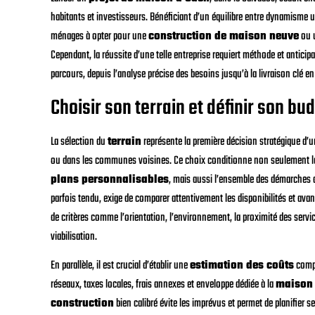
habitants et investisseurs. Bénéficiant d’un équilibre entre dynamisme urba
ménages à opter pour une
construction de maison neuve
ou u
Cependant, la réussite d’une telle entreprise requiert méthode et anticip
parcours, depuis l’analyse précise des besoins jusqu’à la livraison clé 
Choisir son terrain et définir son bu
La sélection du
terrain
représente la première décision stratégique d’
ou dans les communes voisines. Ce choix conditionne non seulement les 
plans personnalisables
, mais aussi l’ensemble des démarches a
parfois tendu, exige de comparer attentivement les disponibilités et av
de critères comme l’orientation, l’environnement, la proximité des servi
viabilisation.
En parallèle, il est crucial d’établir une
estimation des coûts
compl
réseaux, taxes locales, frais annexes et enveloppe dédiée à la
maison
construction
bien calibré évite les imprévus et permet de planifier 