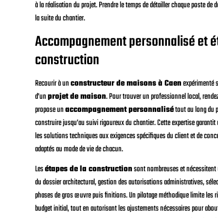
à la réalisation du projet. Prendre le temps de détailler chaque poste de
la suite du chantier.
Accompagnement personnalisé et ét
construction
Recourir à un
constructeur de maisons à Caen
expérimenté s’
d’un
projet de maison
. Pour trouver un professionnel local, rend
propose un
accompagnement personnalisé
tout au long du 
construire jusqu’au suivi rigoureux du chantier. Cette expertise garantit
les solutions techniques aux exigences spécifiques du client et de conc
adaptés au mode de vie de chacun.
Les
étapes de la construction
sont nombreuses et nécessitent un
du dossier architectural, gestion des autorisations administratives, sélec
phases de gros œuvre puis finitions. Un pilotage méthodique limite les ri
budget initial, tout en autorisant les ajustements nécessaires pour abou