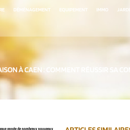
RE
DÉMÉNAGEMENT
EQUIPEMENT
IMMO
JARD
AISON À CAEN : COMMENT RÉUSSIR SA CO
ARTICLES SIMILAIRE
chaque année de nombreux nouveaux