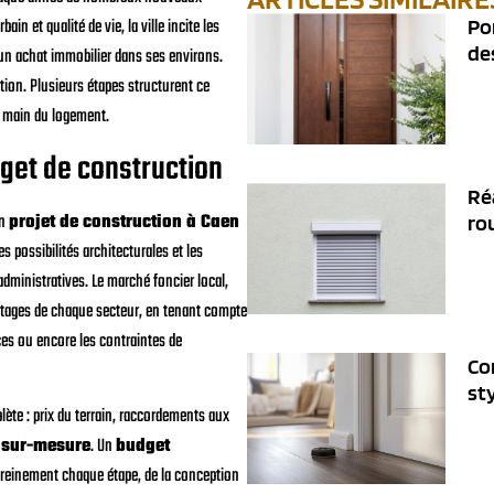
in et qualité de vie, la ville incite les
Po
de
n achat immobilier dans ses environs.
ation. Plusieurs étapes structurent ce
en main du logement.
dget de construction
Ré
un
projet de construction à Caen
ro
possibilités architecturales et les
dministratives. Le marché foncier local,
antages de chaque secteur, en tenant compte
ces ou encore les contraintes de
Co
sty
ète : prix du terrain, raccordements aux
 sur-mesure
. Un
budget
sereinement chaque étape, de la conception