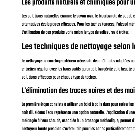
Les produits naturels et chimiques pour u
Les solutions naturelles comme le savon noir, le bicarbonate de soude et
alternatives écologiques efficaces. Pour les taches tenaces, l’alcool mén
L’utilisation de ces produits varie selon le type de salissures à traiter.
Les techniques de nettoyage selon l
Le nettoyage du carrelage extérieur nécessite des méthodes adaptées aux
entretien régulier avec les bons outils garantit la longévité et la beauté 
solutions efficaces pour chaque type de taches.
L’élimination des traces noires et des mo
La première étape consiste à utiliser un balai à poils durs pour retirer le
noir dilué dans l’eau représente une option naturelle. L’application d’un
mélangée à l’eau chaude, associée à un brossage méthodique, permet d’él
nettoyeur haute pression s’avère utile pour les zones particulièrement af