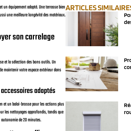
ARTICLES SIMILAIRE
 et un équipement adapté. Une terrasse bien
ussi une meilleure longévité des matériaux.
Po
de
oyer son carrelage
Pr
e et la sélection des bons outils. Un
co
 de maintenir votre espace extérieur dans
t accessoires adaptés
en et un balai-brosse pour les actions plus
Ré
ro
our les nettoyages approfondis, tandis que
n autonomie de 20 minutes.