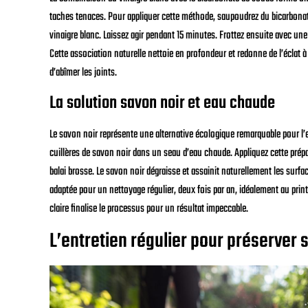
taches tenaces. Pour appliquer cette méthode, saupoudrez du bicarbonate
vinaigre blanc. Laissez agir pendant 15 minutes. Frottez ensuite avec une
Cette association naturelle nettoie en profondeur et redonne de l’éclat à 
d’abîmer les joints.
La solution savon noir et eau chaude
Le savon noir représente une alternative écologique remarquable pour l’e
cuillères de savon noir dans un seau d’eau chaude. Appliquez cette prépar
balai brosse. Le savon noir dégraisse et assainit naturellement les surf
adaptée pour un nettoyage régulier, deux fois par an, idéalement au pri
claire finalise le processus pour un résultat impeccable.
L’entretien régulier pour préserver 