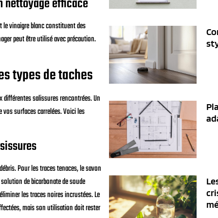
n nettoyage efficace
 le vinaigre blanc constituent des
Co
ager peut être utilisé avec précaution.
sty
es types de taches
 différentes salissures rencontrées. Un
Pl
de vos surfaces carrelées. Voici les
ada
isissures
s débris. Pour les traces tenaces, le savon
Le
e solution de bicarbonate de soude
cri
iminer les traces noires incrustées. Le
mé
fectées, mais son utilisation doit rester