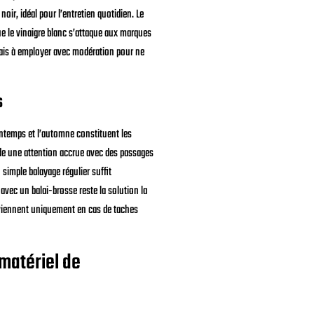
oir, idéal pour l’entretien quotidien. Le
ue le vinaigre blanc s’attaque aux marques
mais à employer avec modération pour ne
s
rintemps et l’automne constituent les
de une attention accrue avec des passages
 simple balayage régulier suffit
avec un balai-brosse reste la solution la
erviennent uniquement en cas de taches
matériel de