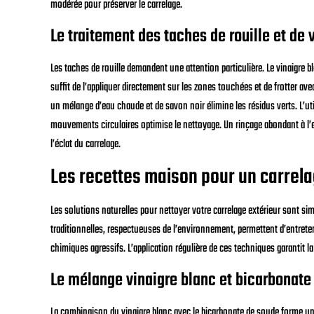
modérée pour préserver le carrelage.
Le traitement des taches de rouille et de 
Les taches de rouille demandent une attention particulière. Le vinaigre bla
suffit de l’appliquer directement sur les zones touchées et de frotter av
un mélange d’eau chaude et de savon noir élimine les résidus verts. L’ut
mouvements circulaires optimise le nettoyage. Un rinçage abondant à l’ea
l’éclat du carrelage.
Les recettes maison pour un carrela
Les solutions naturelles pour nettoyer votre carrelage extérieur sont si
traditionnelles, respectueuses de l’environnement, permettent d’entreten
chimiques agressifs. L’application régulière de ces techniques garantit la
Le mélange vinaigre blanc et bicarbonate
La combinaison du vinaigre blanc avec le bicarbonate de soude forme un