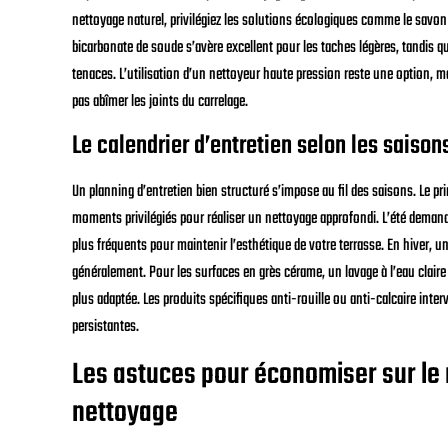
nettoyage naturel, privilégiez les solutions écologiques comme le savon n
bicarbonate de soude s’avère excellent pour les taches légères, tandis q
tenaces. L’utilisation d’un nettoyeur haute pression reste une option, 
pas abîmer les joints du carrelage.
Le calendrier d’entretien selon les saison
Un planning d’entretien bien structuré s’impose au fil des saisons. Le p
moments privilégiés pour réaliser un nettoyage approfondi. L’été deman
plus fréquents pour maintenir l’esthétique de votre terrasse. En hiver, un
généralement. Pour les surfaces en grès cérame, un lavage à l’eau claire 
plus adaptée. Les produits spécifiques anti-rouille ou anti-calcaire int
persistantes.
Les astuces pour économiser sur le 
nettoyage