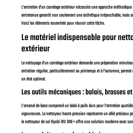
L’entretien d’un carrelage extérieur nécessite une approche méthodique
entretenue garantit non seulement une esthétique irréprochable, mais a
Voici les éléments essentiels pour réussir cette tâche.
Le matériel indispensable pour nett
extérieur
Le nettoyage d’un carrelage extérieur demande une préparation minutieus
entretien régulier, particulièrement au printemps et à l’automne, permet
un état optimal.
Les outils mécaniques : balais, brosses e
L’arsenal de base comprend un balai à poils durs pour l’entretien quotidi
vigoureuses. Le nettoyeur haute pression représente un allié précieux p
le nettoyeur de sol Ryobi 18V ONE+ offre une solution moderne avec so