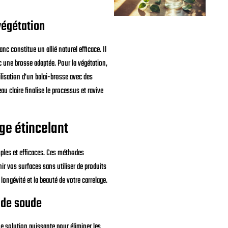
végétation
nc constitue un allié naturel efficace. Il
ec une brosse adaptée. Pour la végétation,
ilisation d’un balai-brosse avec des
u claire finalise le processus et ravive
ge étincelant
mples et efficaces. Ces méthodes
ir vos surfaces sans utiliser de produits
 longévité et la beauté de votre carrelage.
 de soude
e solution puissante pour éliminer les