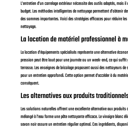
L’entretien d’un carrelage extérieur nécessite des outils adaptés, mais il
budget. Les méthodes intelligentes de nettoyage permettent d’obtenir d
des sommes importantes. Voici des stratégies efficaces pour réduire les
nettoyage.
La location de matériel professionnel à m
La location d’équipements spécialisés représente une alternative écono
pression peut être loué pour une journée ou un week-end, ce qui suffit 
terrasse. Les enseignes de bricolage proposent aussi des nettoyeurs de
pour un entretien approfondi. Cette option permet d’accéder à du matér
conséquent.
Les alternatives aux produits traditionnel
Les solutions naturelles offrent une excellente alternative aux produit
mélangé à l’eau forme une pâte nettoyante efficace. Le vinaigre blanc él
savon noir assure un entretien régulier optimal. Ces ingrédients, disponib