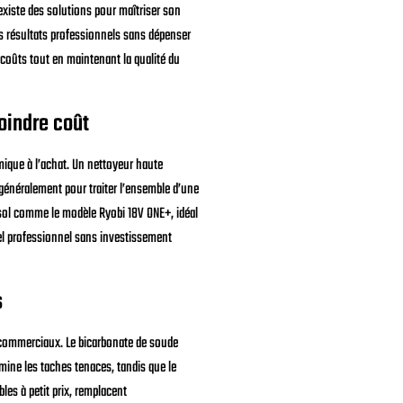
 existe des solutions pour maîtriser son
es résultats professionnels sans dépenser
 coûts tout en maintenant la qualité du
oindre coût
mique à l’achat. Un nettoyeur haute
généralement pour traiter l’ensemble d’une
 sol comme le modèle Ryobi 18V ONE+, idéal
iel professionnel sans investissement
s
s commerciaux. Le bicarbonate de soude
imine les taches tenaces, tandis que le
les à petit prix, remplacent